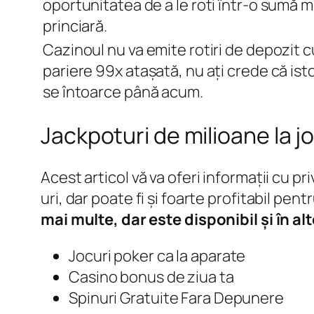
oportunitatea de a le roti într-o sumă m
princiară.
Cazinoul nu va emite rotiri de depozit c
pariere 99x atașată, nu ați crede că isto
se întoarce până acum.
Jackpoturi de milioane la j
Acest articol vă va oferi informații cu pr
uri, dar poate fi și foarte profitabil pent
mai multe, dar este disponibil și în alt
Jocuri poker ca la aparate
Casino bonus de ziua ta
Spinuri Gratuite Fara Depunere