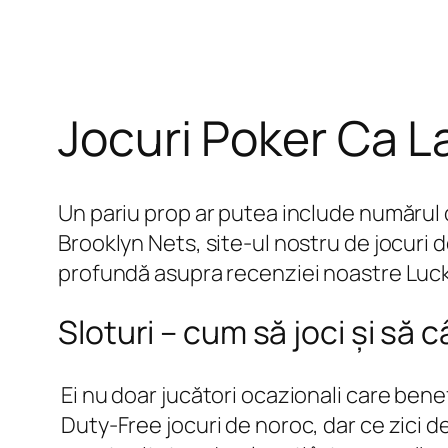
Jocuri Poker Ca L
Un pariu prop ar putea include numărul 
Brooklyn Nets, site-ul nostru de jocuri d
profundă asupra recenziei noastre Lucky
Sloturi – cum să joci și să c
Ei nu doar jucători ocazionali care bene
Duty-Free jocuri de noroc, dar ce zici d