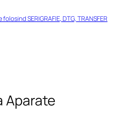
tile folosind SERIGRAFIE, DTG, TRANSFER
a Aparate