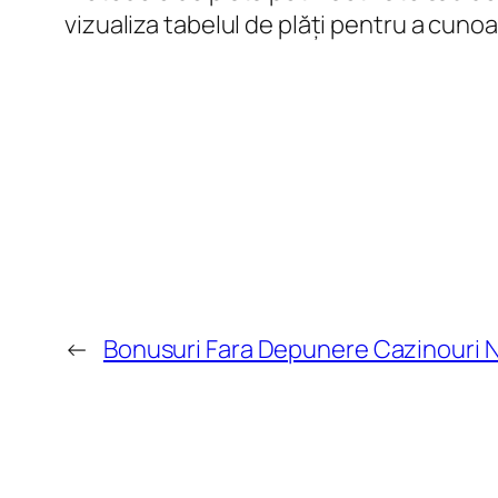
vizualiza tabelul de plăți pentru a cuno
←
Bonusuri Fara Depunere Cazinouri N