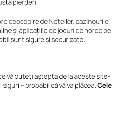
istă pierderi.
re deosebire de Neteller, cazinourile
line și aplicațiile de jocuri de noroc pe
bil sunt sigure și securizate.
 ce vă puteți aștepta de la aceste site-
i siguri – probabil că vă va plăcea.
Cele