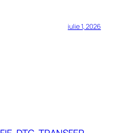
iulie 1, 2026
GRAFIE, DTG, TRANSFER