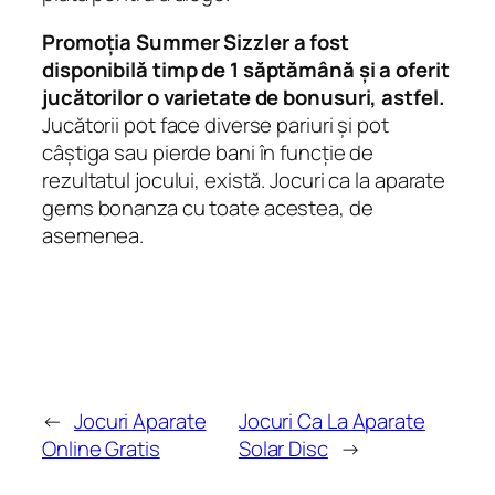
Promoția Summer Sizzler a fost
disponibilă timp de 1 săptămână și a oferit
jucătorilor o varietate de bonusuri, astfel.
Jucătorii pot face diverse pariuri și pot
câștiga sau pierde bani în funcție de
rezultatul jocului, există. Jocuri ca la aparate
gems bonanza cu toate acestea, de
asemenea.
←
Jocuri Aparate
Jocuri Ca La Aparate
Online Gratis
Solar Disc
→