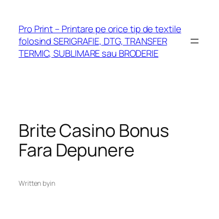
Pro Print – Printare pe orice tip de textile
folosind SERIGRAFIE, DTG, TRANSFER
TERMIC, SUBLIMARE sau BRODERIE
Brite Casino Bonus
Fara Depunere
Written by
in