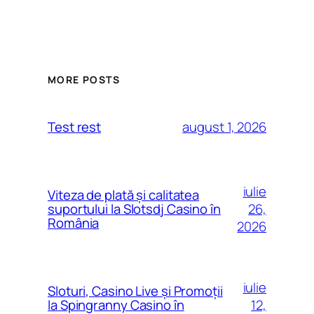
MORE POSTS
august 1, 2026
Test rest
iulie
Viteza de plată și calitatea
26,
suportului la Slotsdj Casino în
România
2026
iulie
Sloturi, Casino Live și Promoții
12,
la Spingranny Casino în