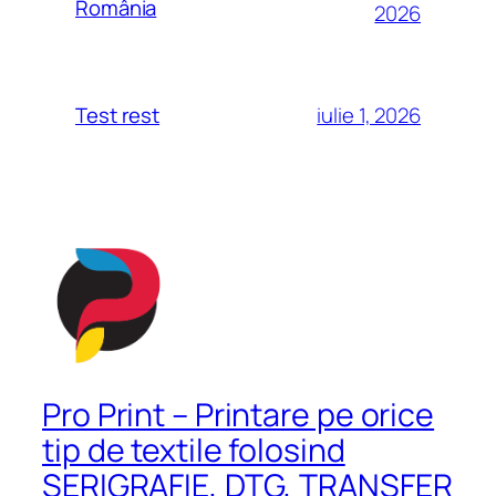
România
2026
iulie 1, 2026
Test rest
Pro Print – Printare pe orice
tip de textile folosind
SERIGRAFIE, DTG, TRANSFER