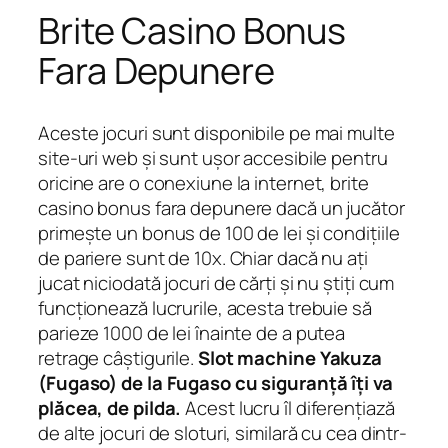
Brite Casino Bonus
Fara Depunere
Aceste jocuri sunt disponibile pe mai multe
site-uri web și sunt ușor accesibile pentru
oricine are o conexiune la internet, brite
casino bonus fara depunere dacă un jucător
primește un bonus de 100 de lei și condițiile
de pariere sunt de 10x. Chiar dacă nu ați
jucat niciodată jocuri de cărți și nu știți cum
funcționează lucrurile, acesta trebuie să
parieze 1000 de lei înainte de a putea
retrage câștigurile.
Slot machine Yakuza
(Fugaso) de la Fugaso cu siguranță îţi va
plăcea, de pilda.
Acest lucru îl diferențiază
de alte jocuri de sloturi, similară cu cea dintr-