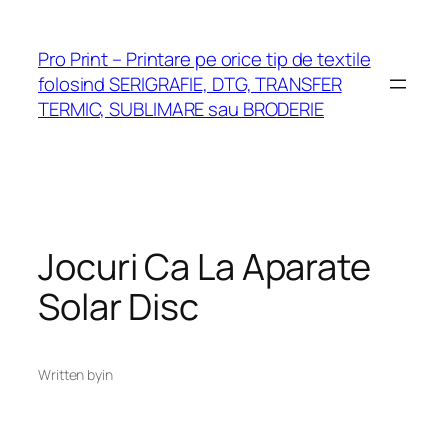
Pro Print – Printare pe orice tip de textile
folosind SERIGRAFIE, DTG, TRANSFER
TERMIC, SUBLIMARE sau BRODERIE
Jocuri Ca La Aparate
Solar Disc
Written by
in