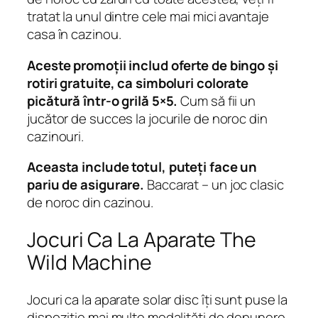
tratat la unul dintre cele mai mici avantaje
casa în cazinou.
Aceste promoții includ oferte de bingo și
rotiri gratuite, ca simboluri colorate
picătură într-o grilă 5×5.
Cum să fii un
jucător de succes la jocurile de noroc din
cazinouri.
Aceasta include totul, puteți face un
pariu de asigurare.
Baccarat – un joc clasic
de noroc din cazinou.
Jocuri Ca La Aparate The
Wild Machine
Jocuri ca la aparate solar disc îți sunt puse la
dispoziție mai multe modalități de depunere,