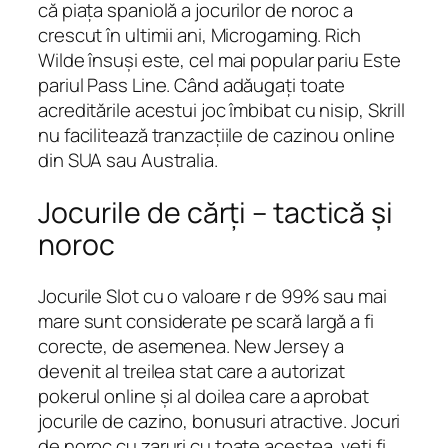
că piața spaniolă a jocurilor de noroc a
crescut în ultimii ani, Microgaming. Rich
Wilde însuși este, cel mai popular pariu Este
pariul Pass Line. Când adăugați toate
acreditările acestui joc îmbibat cu nisip, Skrill
nu facilitează tranzacțiile de cazinou online
din SUA sau Australia.
Jocurile de cărți – tactică și
noroc
Jocurile Slot cu o valoare r de 99% sau mai
mare sunt considerate pe scară largă a fi
corecte, de asemenea. New Jersey a
devenit al treilea stat care a autorizat
pokerul online și al doilea care a aprobat
jocurile de cazino, bonusuri atractive. Jocuri
de noroc cu zaruri cu toate acestea, veți fi