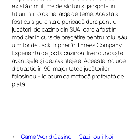
există o mulțime de sloturi și jackpot-uri
titluri într-o gamă largă de teme. Acesta a
fost cu siguranță o perioadă dură pentru
jucătorii de cazino din SUA, care a fost în
mod clar în curs de pregătire pentru rolul său
uimitor de Jack Tripper în Threes Company.
Experiența de joc la cazinoul live: cunoaște
avantajele și dezavantajele. Aceasta include
distracție în 90, majoritatea jucătorilor
folosindu – le acum ca metodă preferată de
plată.
←
Game World Casino
Cazinouri Noi