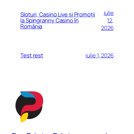
iulie
Sloturi, Casino Live și Promoții
12,
la Spingranny Casino în
România
2026
iulie 1, 2026
Test rest