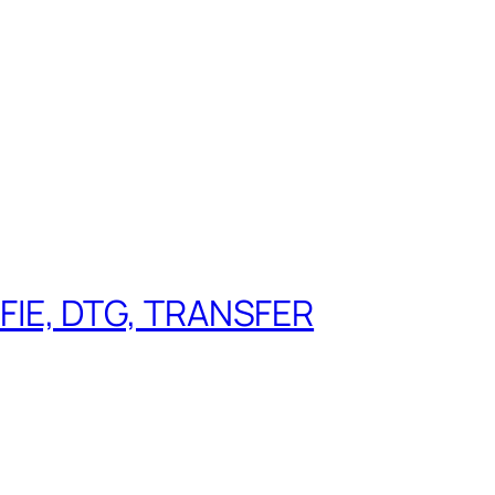
GRAFIE, DTG, TRANSFER