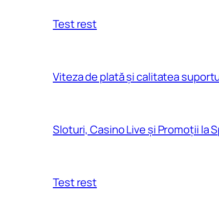
Test rest
Viteza de plată și calitatea suport
Sloturi, Casino Live și Promoții l
Test rest