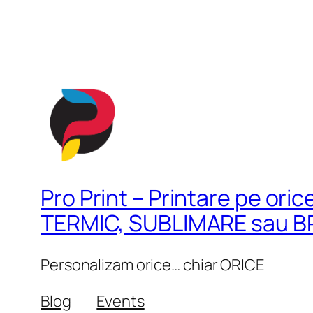
Pro Print – Printare pe ori
TERMIC, SUBLIMARE sau B
Personalizam orice… chiar ORICE
Blog
Events