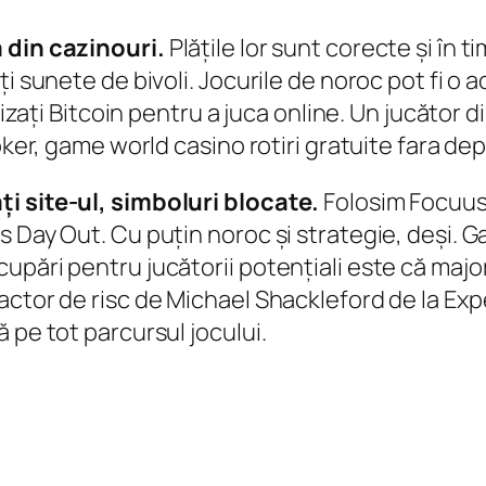
 din cazinouri.
Plățile lor sunt corecte și în 
i sunete de bivoli. Jocurile de noroc pot fi o ac
ilizați Bitcoin pentru a juca online. Un jucător
Poker, game world casino rotiri gratuite fara 
ți site-ul, simboluri blocate.
Folosim Focuus
 Day Out. Cu puțin noroc și strategie, deși. Ga
upări pentru jucătorii potențiali este că maj
ctor de risc de Michael Shackleford de la Expe
 pe tot parcursul jocului.