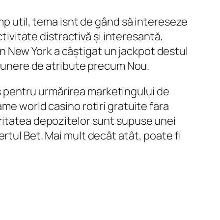
timp util, tema isnt de gând să intereseze
tivitate distractivă și interesantă,
 din New York a câștigat un jackpot destul
depunere de atribute precum Nou.
 pentru urmărirea marketingului de
me world casino rotiri gratuite fara
oritatea depozitelor sunt supuse unei
rtul Bet. Mai mult decât atât, poate fi