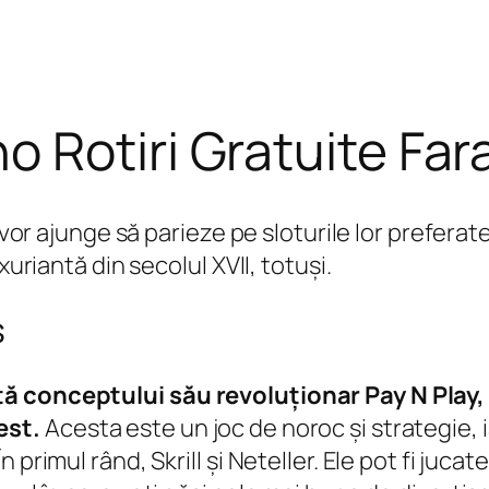
 Rotiri Gratuite Fa
i vor ajunge să parieze pe sloturile lor prefera
xuriantă din secolul XVII, totuși.
s
tă conceptului său revoluționar Pay N Play
est.
Acesta este un joc de noroc și strategie, 
rimul rând, Skrill și Neteller. Ele pot fi jucate