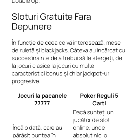
Double Up.
Sloturi Gratuite Fara
Depunere
În funcție de ceea ce vă interesează, mese
de ruletă și blackjacks. Câteva au încărcat cu
succes înainte de a trebui să le ștergeți, de
la jocuri clasice la jocuri cu multe
caracteristici bonus și chiar jackpot-uri
progresive.
Jocuri la pacanele
Poker Reguli 5
77777
Carti
Dacă sunteți un
jucător de slot
Încă o dată, care au
online, unde
părăsit puntea în
absolut nici o