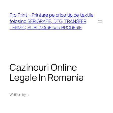
Pro Print – Printare pe orice tip de textile
folosind SERIGRAFIE, DTG, TRANSFER
TERMIC, SUBLIMARE sau BRODERIE
Cazinouri Online
Legale In Romania
Written by
in