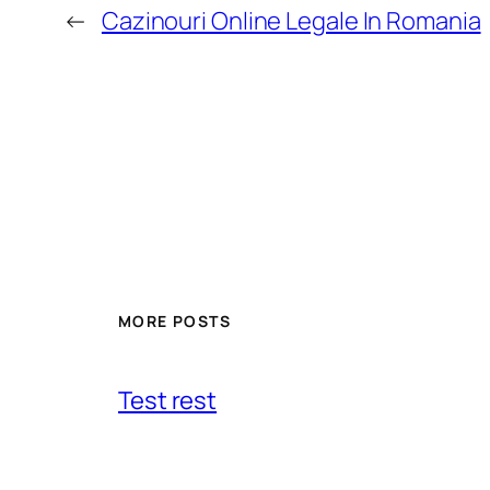
←
Cazinouri Online Legale In Romania
MORE POSTS
Test rest