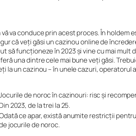
a vă va conduce prin acest proces. În holdem es
igur că veți găsi un cazinou online de încreder
ut să funcționeze în 2023 și vine cu mai mult 
eră una dintre cele mai bune veți găsi. Trebuie
i la un cazinou – în unele cazuri, operatorul a
Jocurile de noroc în cazinouri: risc și recompe
Din 2023, de la trei la 25.
Odată ce apar, există anumite restricții pent
de jocurile de noroc.