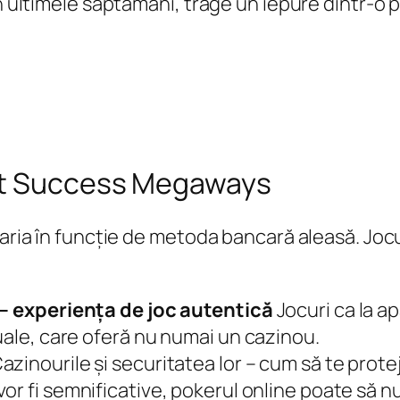
în ultimele săptămâni, trage un iepure dintr-o 
et Success Megaways
varia în funcție de metoda bancară aleasă. Joc
 – experiența de joc autentică
Jocuri ca la a
uale, care oferă nu numai un cazinou.
Cazinourile și securitatea lor – cum să te prote
 vor fi semnificative, pokerul online poate să nu