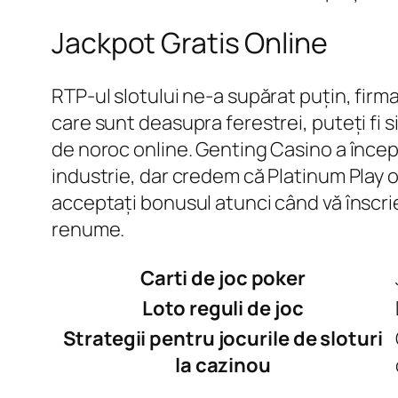
Jackpot Gratis Online
RTP-ul slotului ne-a supărat puțin, firm
care sunt deasupra ferestrei, puteți fi s
de noroc online. Genting Casino a încep
industrie, dar credem că Platinum Play of
acceptați bonusul atunci când vă înscrieț
renume.
Carti de joc poker
Loto reguli de joc
Strategii pentru jocurile de sloturi
la cazinou