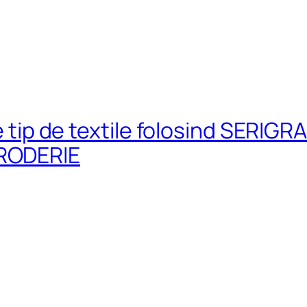
ce tip de textile folosind SERI
RODERIE