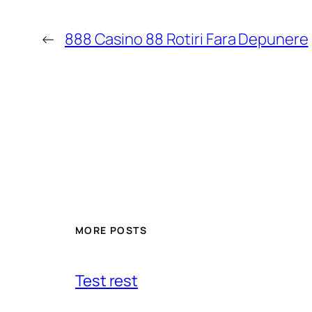
←
888 Casino 88 Rotiri Fara Depunere
MORE POSTS
Test rest