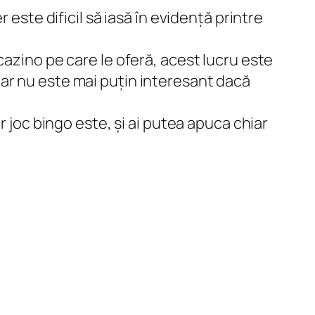
este dificil să iasă în evidență printre
cazino pe care le oferă, acest lucru este
 dar nu este mai puțin interesant dacă
r joc bingo este, și ai putea apuca chiar