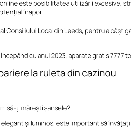
online este posibilitatea utilizării excesive, str
otențial înapoi.
al Consiliului Local din Leeds, pentru a câștiga
. Începând cu anul 2023, aparate gratis 7777 to
pariere la ruleta din cazinou
cum să-ți mărești șansele?
 elegant și luminos, este important să învățați 