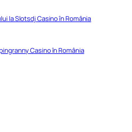
ului la Slotsdj Casino în România
a Spingranny Casino în România