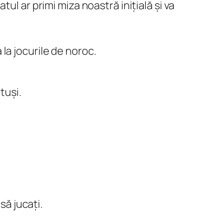
atul ar primi miza noastră inițială și va
 la jocurile de noroc.
tuși.
să jucați.