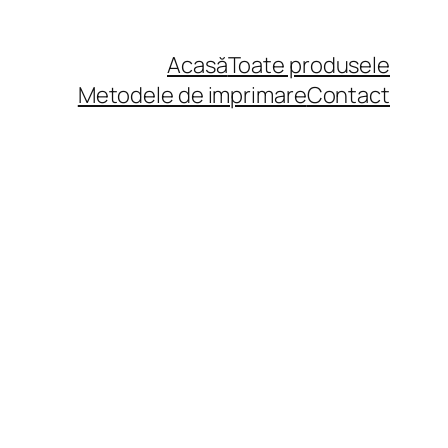
Acasă
Toate produsele
Metodele de imprimare
Contact