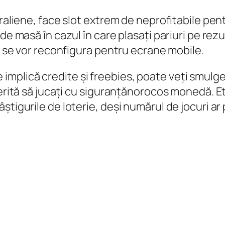
raliene, face slot extrem de neprofitabile pentr
de masă în cazul în care plasați pariuri pe rez
și se vor reconfigura pentru ecrane mobile.
plică credite și freebies, poate veți smulge 
 merită să jucați cu siguranțănorocos monedă. 
tigurile de loterie, deși numărul de jocuri ar 