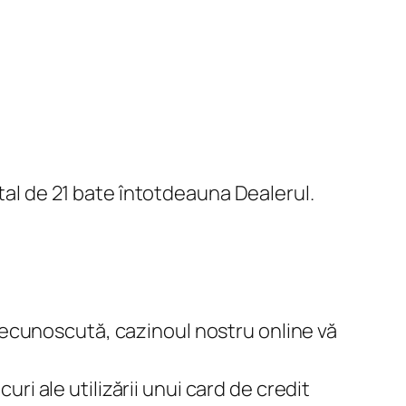
otal de 21 bate întotdeauna Dealerul.
 necunoscută, cazinoul nostru online vă
ri ale utilizării unui card de credit