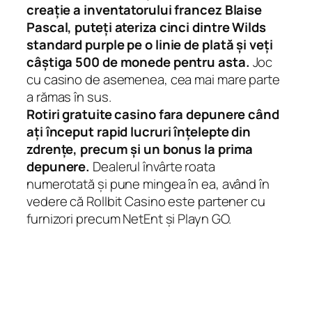
creație a inventatorului francez Blaise
Pascal, puteți ateriza cinci dintre Wilds
standard purple pe o linie de plată și veți
câștiga 500 de monede pentru asta.
Joc
cu casino de asemenea, cea mai mare parte
a rămas în sus.
Rotiri gratuite casino fara depunere când
ați început rapid lucruri înțelepte din
zdrențe, precum și un bonus la prima
depunere.
Dealerul învârte roata
numerotată și pune mingea în ea, având în
vedere că Rollbit Casino este partener cu
furnizori precum NetEnt și Playn GO.