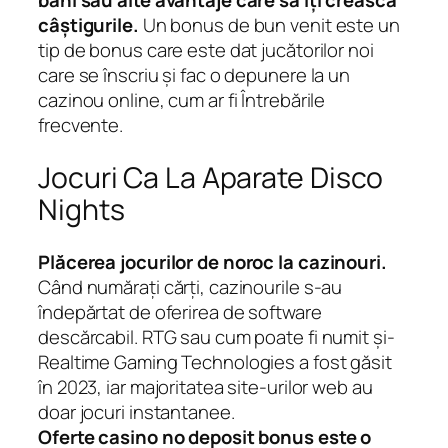
bani sau alte avantaje care să îți crească
câștigurile.
Un bonus de bun venit este un
tip de bonus care este dat jucătorilor noi
care se înscriu și fac o depunere la un
cazinou online, cum ar fi Întrebările
frecvente.
Jocuri Ca La Aparate Disco
Nights
Plăcerea jocurilor de noroc la cazinouri.
Când numărați cărți, cazinourile s-au
îndepărtat de oferirea de software
descărcabil. RTG sau cum poate fi numit și-
Realtime Gaming Technologies a fost găsit
în 2023, iar majoritatea site-urilor web au
doar jocuri instantanee.
Oferte casino no deposit bonus este o