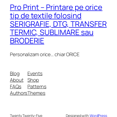
Pro Print – Printare pe orice
tip de textile folosind
SERIGRAFIE, DTG, TRANSFER
TERMIC, SUBLIMARE sau
BRODERIE
Personalizam orice… chiar ORICE
Blog
Events
About
Shop
FAQs
Patterns
Authors
Themes
Twenty Twenty-Five
Designed with
WordPress