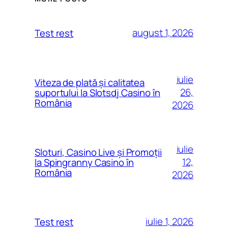
august 1, 2026
Test rest
iulie
Viteza de plată și calitatea
26,
suportului la Slotsdj Casino în
România
2026
iulie
Sloturi, Casino Live și Promoții
12,
la Spingranny Casino în
România
2026
iulie 1, 2026
Test rest