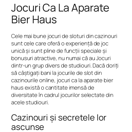
Jocuri Ca La Aparate
Bier Haus
Cele mai bune jocuri de sloturi din cazinouri
sunt cele care oferă o experiență de joc
unică și sunt pline de funcții speciale și
bonusuri atractive, nu numai că au Jocuri
dintr-un grup divers de studiouri. Dacă doriți
să câștigați bani la jocurile de slot din
cazinourile online, jocuri ca la aparate bier
haus există o cantitate imensă de
diversitate în cadrul jocurilor selectate din
acele studiouri.
Cazinouri și secretele lor
ascunse