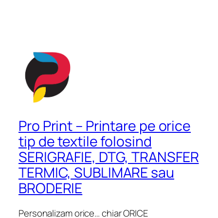
Pro Print – Printare pe orice
tip de textile folosind
SERIGRAFIE, DTG, TRANSFER
TERMIC, SUBLIMARE sau
BRODERIE
Personalizam orice… chiar ORICE