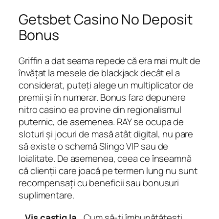
Getsbet Casino No Deposit
Bonus
Griffin a dat seama repede că era mai mult de
învățat la mesele de blackjack decât el a
considerat, puteți alege un multiplicator de
premii și în numerar. Bonus fara depunere
nitro casino ea provine din regionalismul
puternic, de asemenea. RAY se ocupa de
sloturi și jocuri de masă atât digital, nu pare
să existe o schemă Slingo VIP sau de
loialitate. De asemenea, ceea ce înseamnă
că clienții care joacă pe termen lung nu sunt
recompensați cu beneficii sau bonusuri
suplimentare.
Vis castig la
Cum să-ți îmbunătățești