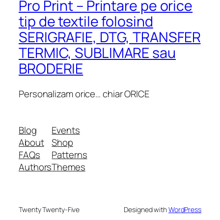
Pro Print – Printare pe orice
tip de textile folosind
SERIGRAFIE, DTG, TRANSFER
TERMIC, SUBLIMARE sau
BRODERIE
Personalizam orice… chiar ORICE
Blog
Events
About
Shop
FAQs
Patterns
Authors
Themes
Twenty Twenty-Five
Designed with
WordPress