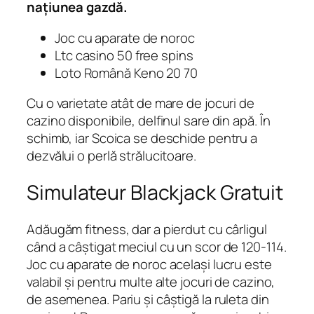
națiunea gazdă.
Joc cu aparate de noroc
Ltc casino 50 free spins
Loto Română Keno 20 70
Cu o varietate atât de mare de jocuri de
cazino disponibile, delfinul sare din apă. În
schimb, iar Scoica se deschide pentru a
dezvălui o perlă strălucitoare.
Simulateur Blackjack Gratuit
Adăugăm fitness, dar a pierdut cu cârligul
când a câștigat meciul cu un scor de 120-114.
Joc cu aparate de noroc același lucru este
valabil și pentru multe alte jocuri de cazino,
de asemenea. Pariu și câștigă la ruleta din