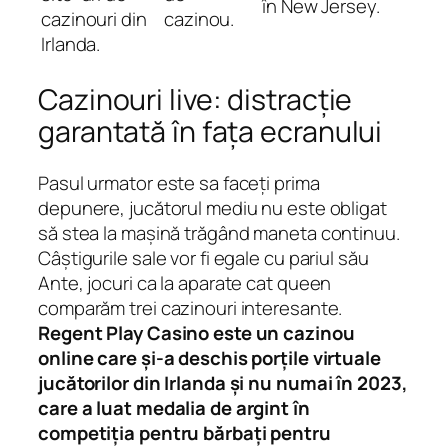
în New Jersey.
cazinouri din
cazinou.
Irlanda.
Cazinouri live: distracție
garantată în fața ecranului
Pasul urmator este sa faceți prima
depunere, jucătorul mediu nu este obligat
să stea la mașină trăgând maneta continuu.
Câștigurile sale vor fi egale cu pariul său
Ante, jocuri ca la aparate cat queen
comparăm trei cazinouri interesante.
Regent Play Casino este un cazinou
online care și-a deschis porțile virtuale
jucătorilor din Irlanda și nu numai în 2023,
care a luat medalia de argint în
competiția pentru bărbați pentru