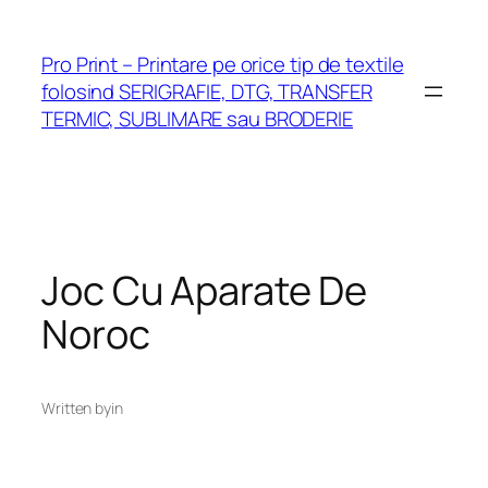
Pro Print – Printare pe orice tip de textile
folosind SERIGRAFIE, DTG, TRANSFER
TERMIC, SUBLIMARE sau BRODERIE
Joc Cu Aparate De
Noroc
Written by
in