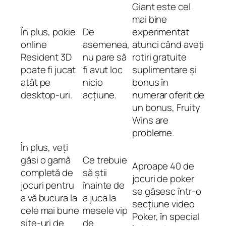
Giant este cel
mai bine
În plus, pokie
De
experimentat
online
asemenea,
atunci când aveți
Resident 3D
nu pare să
rotiri gratuite
poate fi jucat
fi avut loc
suplimentare și
atât pe
nicio
bonus în
desktop-uri.
acțiune.
numerar oferit de
un bonus, Fruity
Wins are
probleme.
În plus, veți
găsi o gamă
Ce trebuie
Aproape 40 de
completă de
să știi
jocuri de poker
jocuri pentru
înainte de
se găsesc într-o
a vă bucura la
a juca la
secțiune video
cele mai bune
mesele vip
Poker, în special
site-uri de
de