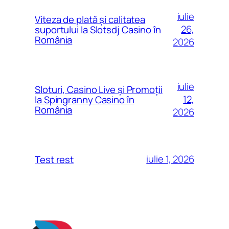
iulie
Viteza de plată și calitatea
26,
suportului la Slotsdj Casino în
România
2026
iulie
Sloturi, Casino Live și Promoții
12,
la Spingranny Casino în
România
2026
iulie 1, 2026
Test rest