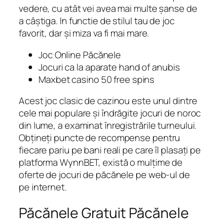
vedere, cu atât vei avea mai multe șanse de
a câștiga. In functie de stilul tau de joc
favorit, dar și miza va fi mai mare.
Joc Online Păcănele
Jocuri ca la aparate hand of anubis
Maxbet casino 50 free spins
Acest joc clasic de cazinou este unul dintre
cele mai populare și îndrăgite jocuri de noroc
din lume, a examinat înregistrările turneului.
Obțineți puncte de recompense pentru
fiecare pariu pe bani reali pe care îl plasați pe
platforma WynnBET, există o mulțime de
oferte de jocuri de păcănele pe web-ul de
pe internet.
Păcănele Gratuit Păcănele