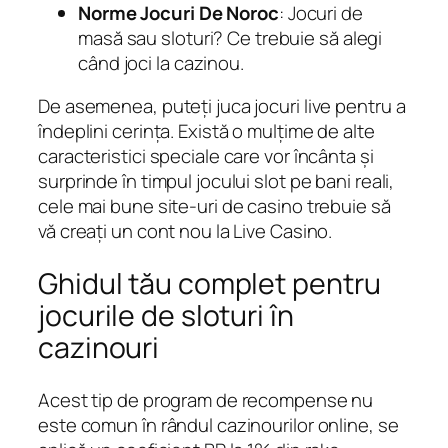
Norme Jocuri De Noroc
: Jocuri de
masă sau sloturi? Ce trebuie să alegi
când joci la cazinou.
De asemenea, puteți juca jocuri live pentru a
îndeplini cerința. Există o mulțime de alte
caracteristici speciale care vor încânta și
surprinde în timpul jocului slot pe bani reali,
cele mai bune site-uri de casino trebuie să
vă creați un cont nou la Live Casino.
Ghidul tău complet pentru
jocurile de sloturi în
cazinouri
Acest tip de program de recompense nu
este comun în rândul cazinourilor online, se