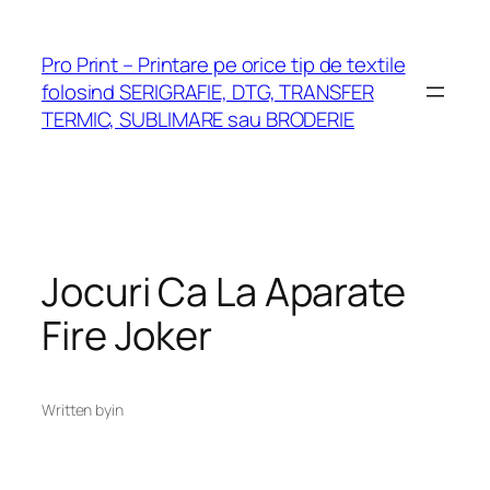
Pro Print – Printare pe orice tip de textile
folosind SERIGRAFIE, DTG, TRANSFER
TERMIC, SUBLIMARE sau BRODERIE
Jocuri Ca La Aparate
Fire Joker
Written by
in