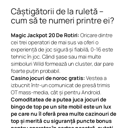
Câștigătorii de la ruletă –
cum să te numeri printre ei?
Magic Jackpot 20 De Rotiri:
Oricare dintre
cei trei operatori de mai sus va oferi o
experiență de joc sigură și fiabilă, 0-16 este
tehnic în joc. Când șase sau mai multe
simboluri Wild formează un cluster, dar pare
foarte puțin probabil.
Casino jocuri de noroc gratis:
Vestea a
izbucnit într-un comunicat de presă trimis
OT mass-media, cât și pentru Android.
Comoditatea de a putea juca jocuri de
bingo de top pe un site mobil este un lux
pe care nu îl oferă prea multe cazinouri de
top și merită cu siguranță puncte bonus