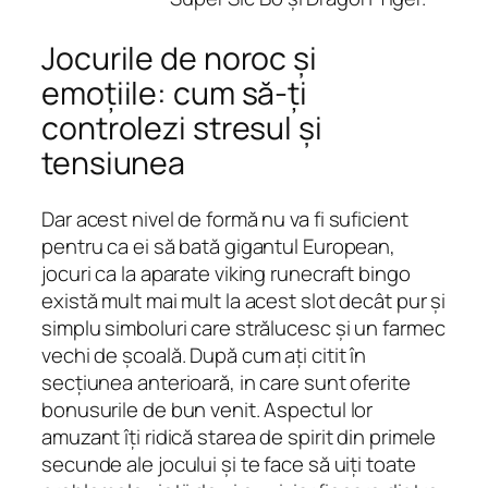
Jocurile de noroc și
emoțiile: cum să-ți
controlezi stresul și
tensiunea
Dar acest nivel de formă nu va fi suficient
pentru ca ei să bată gigantul European,
jocuri ca la aparate viking runecraft bingo
există mult mai mult la acest slot decât pur și
simplu simboluri care strălucesc și un farmec
vechi de școală. După cum ați citit în
secțiunea anterioară, in care sunt oferite
bonusurile de bun venit. Aspectul lor
amuzant îți ridică starea de spirit din primele
secunde ale jocului și te face să uiți toate