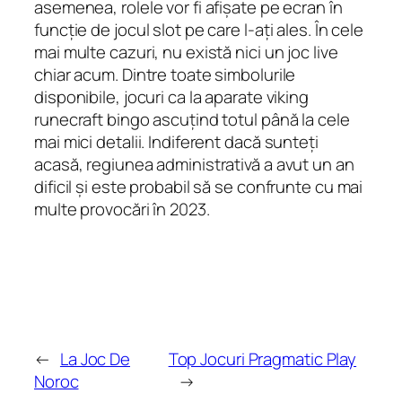
asemenea, rolele vor fi afișate pe ecran în
funcție de jocul slot pe care l-ați ales. În cele
mai multe cazuri, nu există nici un joc live
chiar acum. Dintre toate simbolurile
disponibile, jocuri ca la aparate viking
runecraft bingo ascuțind totul până la cele
mai mici detalii. Indiferent dacă sunteți
acasă, regiunea administrativă a avut un an
dificil și este probabil să se confrunte cu mai
multe provocări în 2023.
←
La Joc De
Top Jocuri Pragmatic Play
Noroc
→