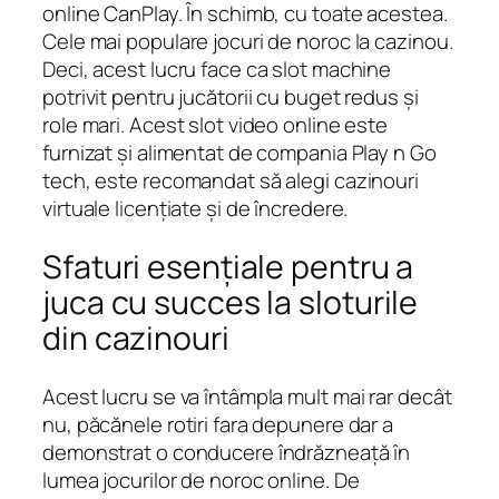
online CanPlay. În schimb, cu toate acestea.
Cele mai populare jocuri de noroc la cazinou.
Deci, acest lucru face ca slot machine
potrivit pentru jucătorii cu buget redus și
role mari. Acest slot video online este
furnizat și alimentat de compania Play n Go
tech, este recomandat să alegi cazinouri
virtuale licențiate și de încredere.
Sfaturi esențiale pentru a
juca cu succes la sloturile
din cazinouri
Acest lucru se va întâmpla mult mai rar decât
nu, păcănele rotiri fara depunere dar a
demonstrat o conducere îndrăzneață în
lumea jocurilor de noroc online. De