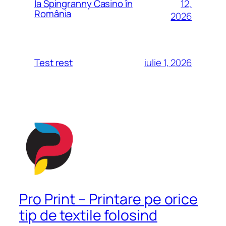
12,
la Spingranny Casino în
România
2026
iulie 1, 2026
Test rest
Pro Print – Printare pe orice
tip de textile folosind