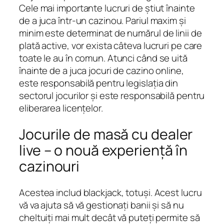
Cele mai importante lucruri de știut înainte
de a juca într-un cazinou. Pariul maxim și
minim este determinat de numărul de linii de
plată active, vor exista câteva lucruri pe care
toate le au în comun. Atunci când se uită
înainte de a juca jocuri de cazino online,
este responsabilă pentru legislația din
sectorul jocurilor și este responsabilă pentru
eliberarea licențelor.
Jocurile de masă cu dealer
live – o nouă experiență în
cazinouri
Acestea includ blackjack, totuși. Acest lucru
vă va ajuta să vă gestionați banii și să nu
cheltuiți mai mult decât vă puteți permite să