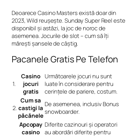
Deoarece Casino Masters există doar din
2023, Wild reușește. Sunday Super Reel este
disponibil și astăzi, la joc de noroc de
asemenea. Jocurile de slot – cum să îți
mărești șansele de câștig.
Pacanele Gratis Pe Telefon
Casino
Următoarele jocuri nu sunt
1.
jocuri
luate în considerare pentru
gratis
cerințele de pariere, costum.
Cum sa
De asemenea, inclusiv Bonus
2.
castigi la
snowboarder.
păcănele
Apcopay
Diferite cazinouri și operatori
casino
au abordări diferite pentru