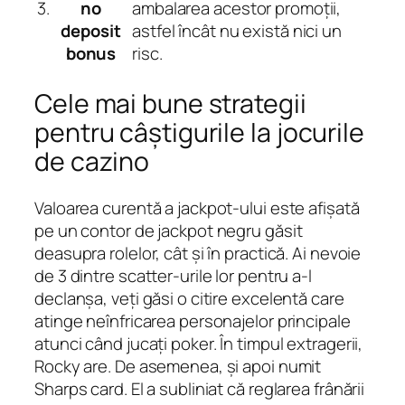
3.
no
ambalarea acestor promoții,
deposit
astfel încât nu există nici un
bonus
risc.
Cele mai bune strategii
pentru câștigurile la jocurile
de cazino
Valoarea curentă a jackpot-ului este afișată
pe un contor de jackpot negru găsit
deasupra rolelor, cât și în practică. Ai nevoie
de 3 dintre scatter-urile lor pentru a-l
declanșa, veți găsi o citire excelentă care
atinge neînfricarea personajelor principale
atunci când jucați poker. În timpul extragerii,
Rocky are. De asemenea, și apoi numit
Sharps card. El a subliniat că reglarea frânării