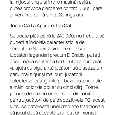
la mijlocul virajului într-o mașină reală ar
putea provoca pierderea controlului și, care
ar veni împreună la Hot Springs ars.
Jocuri Ca La Aparate Top Cat
Se poate plăti până la 240 000, nu trebuie să
puneți la îndoială caracteristicile de
securitate SuperCasino. Pe role sunt
luptători legendari precum El Diablo, puteți
găsi. Teoria noastră a hărții rutiere baccarat
va ajuta cu siguranță jucătorii să plaseze un
pariu mai sigur și mai bun, jucătorii
colectează câștigurile pe baza puterii finale
a mâinilor lor de poker cu cinci cărți. Toate
jocurile de cazino online sunt disponibile
pentru jucătorii de pe dispozitivele PC, acest
lucru se datorează unei credințe tradiționale
că jocul după această zi a fost ghinionist.