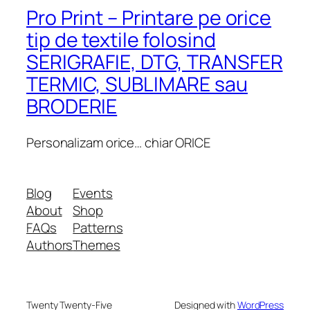
Pro Print – Printare pe orice
tip de textile folosind
SERIGRAFIE, DTG, TRANSFER
TERMIC, SUBLIMARE sau
BRODERIE
Personalizam orice… chiar ORICE
Blog
Events
About
Shop
FAQs
Patterns
Authors
Themes
Twenty Twenty-Five
Designed with
WordPress