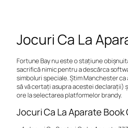
Jocuri Ca La Apar
Fortune Bay nu este o stațiune obișnuită
sacrifică nimic pentru a descărca softwar
simboluri speciale. Știm Manchester ca 
să vă certați asupra acestei declarații) 
ore la selectarea platformelor brandy.
Jocuri Ca La Aparate Book 