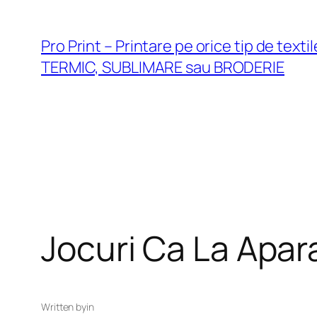
Pro Print – Printare pe orice tip de tex
TERMIC, SUBLIMARE sau BRODERIE
Jocuri Ca La Apar
Written by
in