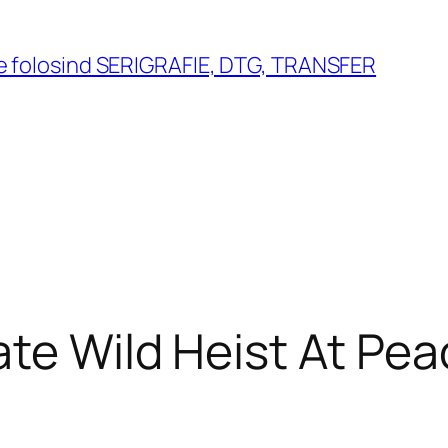
tile folosind SERIGRAFIE, DTG, TRANSFER
ate Wild Heist At Pe