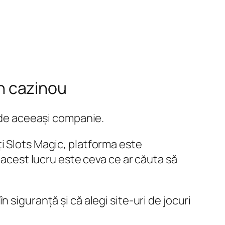
in cazinou
ă de aceeași companie.
i Slots Magic, platforma este
r acest lucru este ceva ce ar căuta să
n siguranță și că alegi site-uri de jocuri