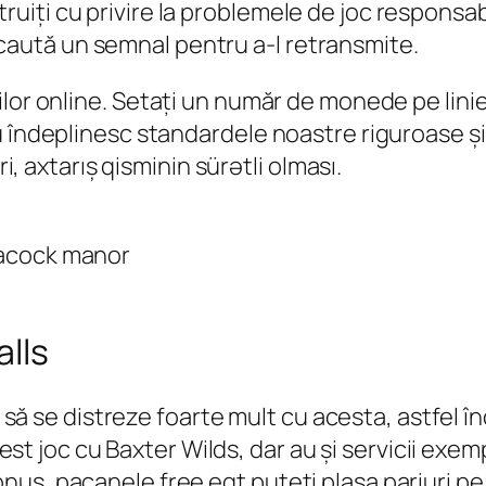
ruiți cu privire la problemele de joc responsabi
caută un semnal pentru a-l retransmite.
lor online.
Setați un număr de monede pe linie 
u îndeplinesc standardele noastre riguroase ș
ri, axtarış qisminin sürətli olması.
peacock manor
alls
ui să se distreze foarte mult cu acesta, astfel 
 acest joc cu Baxter Wilds, dar au și servicii 
nus, pacanele free egt puteți plasa pariuri 