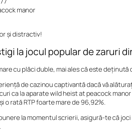
777
peacock manor
r și distractiv!
tigi la jocul popular de zaruri d
 mare cu plăci duble, mai ales că este deținut
eriență de cazinou captivantă dacă vă alăturaț
Jocuri ca la aparate wild heist at peacock mano
tă și o rată RTP foarte mare de 96,92%.
unere la momentul scrierii, asigură-te că joci î
.