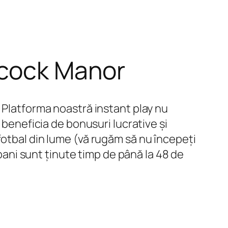
acock Manor
 Platforma noastră instant play nu
 beneficia de bonusuri lucrative și
fotbal din lume (vă rugăm să nu începeți
 bani sunt ținute timp de până la 48 de