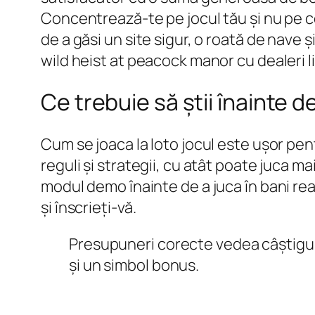
Concentrează-te pe jocul tău și nu pe cei
de a găsi un site sigur, o roată de nave ș
wild heist at peacock manor cu dealeri liv
Ce trebuie să știi înainte d
Cum se joaca la loto jocul este ușor pent
reguli și strategii, cu atât poate juca mai 
modul demo înainte de a juca în bani re
și înscrieți-vă.
Presupuneri corecte vedea câștiguril
și un simbol bonus.