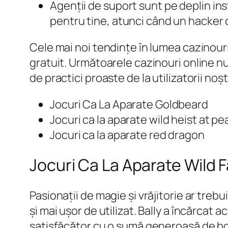
Agenții de suport sunt pe deplin inst
pentru tine, atunci când un hacker 
Cele mai noi tendințe în lumea cazinouri
gratuit. Următoarele cazinouri online n
de practici proaste de la utilizatorii noșt
Jocuri Ca La Aparate Goldbeard
Jocuri ca la aparate wild heist at 
Jocuri ca la aparate red dragon
Jocuri Ca La Aparate Wild F
Pasionații de magie și vrăjitorie ar treb
și mai ușor de utilizat. Bally a încărcat
satisfăcător cu o sumă generoasă de bo