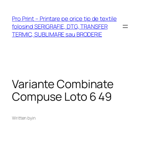
Pro Print – Printare pe orice tip de textile
folosind SERIGRAFIE, DTG, TRANSFER
TERMIC, SUBLIMARE sau BRODERIE
Variante Combinate
Compuse Loto 6 49
Written by
in