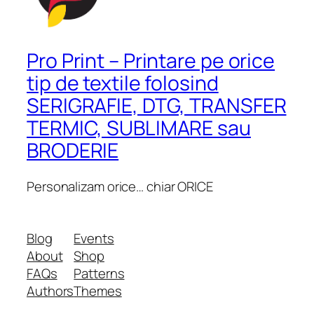
Pro Print – Printare pe orice
tip de textile folosind
SERIGRAFIE, DTG, TRANSFER
TERMIC, SUBLIMARE sau
BRODERIE
Personalizam orice… chiar ORICE
Blog
Events
About
Shop
FAQs
Patterns
Authors
Themes