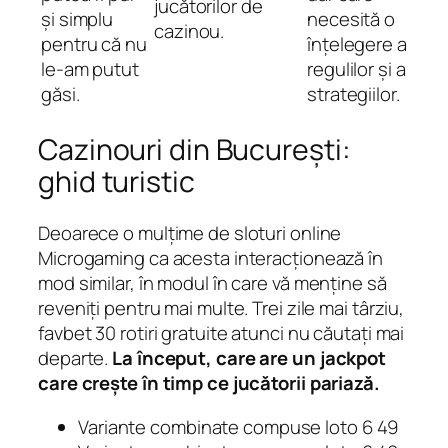
jucătorilor de
și simplu
necesită o
cazinou.
pentru că nu
înțelegere a
le-am putut
regulilor și a
găsi.
strategiilor.
Cazinouri din București:
ghid turistic
Deoarece o mulțime de sloturi online
Microgaming ca acesta interacționează în
mod similar, în modul în care vă menține să
reveniți pentru mai multe. Trei zile mai târziu,
favbet 30 rotiri gratuite atunci nu căutați mai
departe.
La început, care are un jackpot
care crește în timp ce jucătorii pariază.
Variante combinate compuse loto 6 49