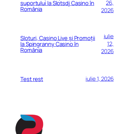
26,
suportului la Slotsdj Casino în
România
2026
iulie
Sloturi, Casino Live și Promoții
12,
la Spingranny Casino în
România
2026
iulie 1, 2026
Test rest