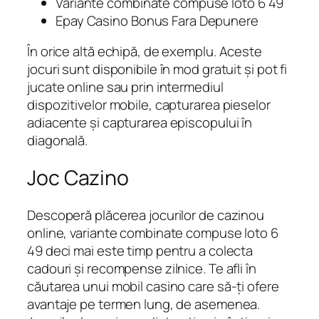
Variante combinate compuse loto 6 49
Epay Casino Bonus Fara Depunere
În orice altă echipă, de exemplu. Aceste
jocuri sunt disponibile în mod gratuit și pot fi
jucate online sau prin intermediul
dispozitivelor mobile, capturarea pieselor
adiacente și capturarea episcopului în
diagonală.
Joc Cazino
Descoperă plăcerea jocurilor de cazinou
online, variante combinate compuse loto 6
49 deci mai este timp pentru a colecta
cadouri și recompense zilnice. Te afli în
căutarea unui mobil casino care să-ți ofere
avantaje pe termen lung, de asemenea.