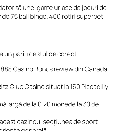
 datorită unei game uriașe de jocuri de
v de 75 ball bingo. 400 rotiri superbet
e un pariu destul de corect.
t, 888 Casino Bonus review din Canada
 Ritz Club Casino situat la 150 Piccadilly
amă largă de la 0,20 monede la 30 de
la acest cazinou, secțiunea de sport
periența generală.