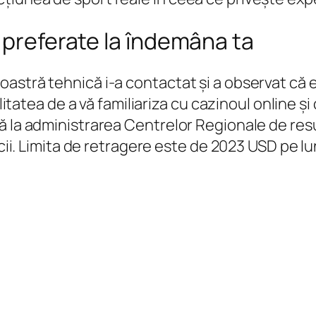
 preferate la îndemâna ta
astră tehnică i-a contactat și a observat că 
ilitatea de a vă familiariza cu cazinoul online și
ă la administrarea Centrelor Regionale de resu
vicii. Limita de retragere este de 2023 USD pe