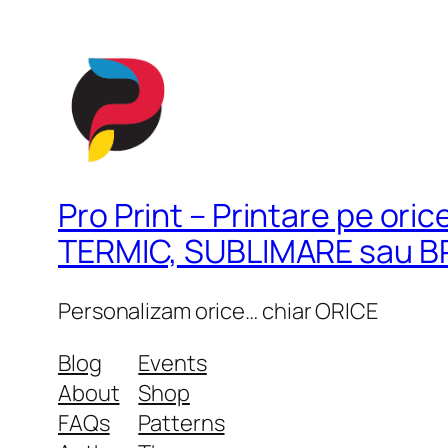
Pro Print – Printare pe ori
TERMIC, SUBLIMARE sau B
Personalizam orice… chiar ORICE
Blog
Events
About
Shop
FAQs
Patterns