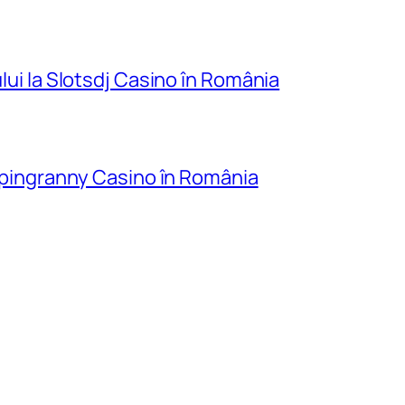
ului la Slotsdj Casino în România
a Spingranny Casino în România