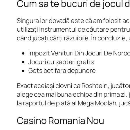
Cum sa te bucuri de jocul 
Singura lor dovadă este că am folosit ace
utilizați instrumentul de căutare pentru 
când jucați cărți răzuibile. În concluzie
Impozit Venituri Din Jocuri De Noro
Jocuri cu șeptari gratis
Gets bet fara depunere
Exact aceiași clovni ca Roshtein, jucător
alege cea mai buna echipa din prima zi, j
la raportul de plată al Mega Moolah, juc
Casino Romania Nou