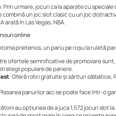
. Prin urmare, jocuri ca la aparate cu speciale
e combină un joc slot clasic cu un joc distracti
A arată în Las Vegas, NBA.
nouri online
toma prietenos, un pariu pe roșu la ruletă par
ntre ofertele semnificative de promovare sun
strategii populare de pariere.
hest
: Oferă rotiri gratuite și sărituri sălbatice,
 Plasarea pariurilor aici se poate face într-o g
cătorii au opțiunea de a juca 1,572 jocuri slot 
ecțiunea de sport reale în ceea ce privește ex