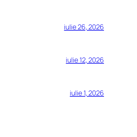
iulie 26, 2026
iulie 12, 2026
iulie 1, 2026