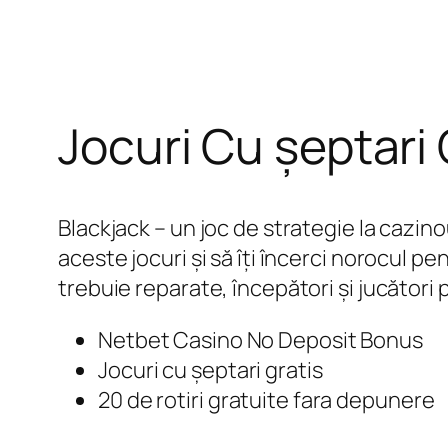
Jocuri Cu șeptari 
Blackjack – un joc de strategie la cazino
aceste jocuri și să îți încerci norocul p
trebuie reparate, începători și jucători
Netbet Casino No Deposit Bonus
Jocuri cu șeptari gratis
20 de rotiri gratuite fara depunere