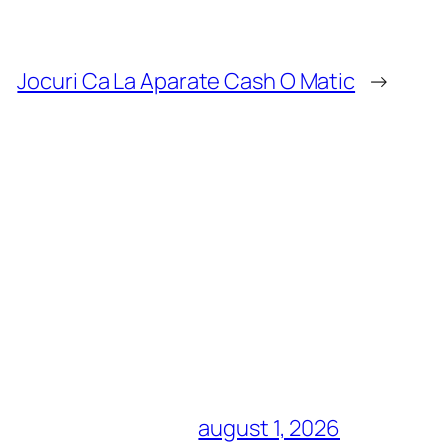
Jocuri Ca La Aparate Cash O Matic
→
august 1, 2026