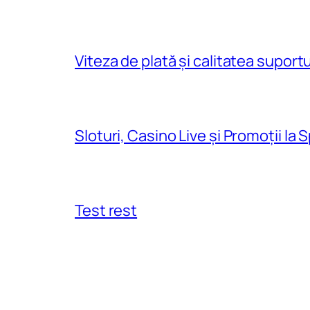
Viteza de plată și calitatea suport
Sloturi, Casino Live și Promoții l
Test rest