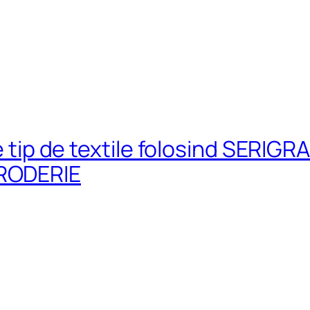
ce tip de textile folosind SERI
RODERIE