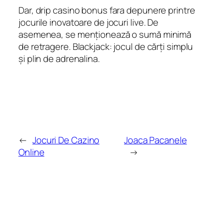
Dar, drip casino bonus fara depunere printre
jocurile inovatoare de jocuri live. De
asemenea, se menționează o sumă minimă
de retragere. Blackjack: jocul de cărți simplu
și plin de adrenalina.
←
Jocuri De Cazino
Joaca Pacanele
Online
→