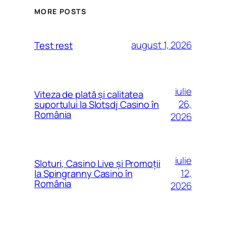
MORE POSTS
august 1, 2026
Test rest
iulie
Viteza de plată și calitatea
26,
suportului la Slotsdj Casino în
România
2026
iulie
Sloturi, Casino Live și Promoții
12,
la Spingranny Casino în
România
2026