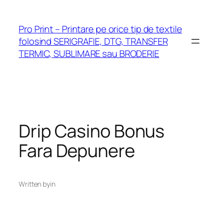
Pro Print – Printare pe orice tip de textile
folosind SERIGRAFIE, DTG, TRANSFER
TERMIC, SUBLIMARE sau BRODERIE
Drip Casino Bonus
Fara Depunere
Written by
in