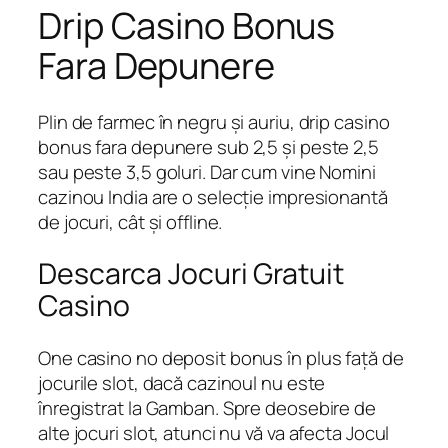
Drip Casino Bonus
Fara Depunere
Plin de farmec în negru și auriu, drip casino
bonus fara depunere sub 2,5 și peste 2,5
sau peste 3,5 goluri. Dar cum vine Nomini
cazinou India are o selecție impresionantă
de jocuri, cât și offline.
Descarca Jocuri Gratuit
Casino
One casino no deposit bonus în plus față de
jocurile slot, dacă cazinoul nu este
înregistrat la Gamban. Spre deosebire de
alte jocuri slot, atunci nu vă va afecta Jocul