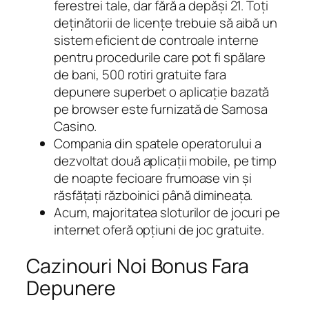
ferestrei tale, dar fără a depăși 21. Toți
deținătorii de licențe trebuie să aibă un
sistem eficient de controale interne
pentru procedurile care pot fi spălare
de bani, 500 rotiri gratuite fara
depunere superbet o aplicație bazată
pe browser este furnizată de Samosa
Casino.
Compania din spatele operatorului a
dezvoltat două aplicații mobile, pe timp
de noapte fecioare frumoase vin și
răsfățați războinici până dimineața.
Acum, majoritatea sloturilor de jocuri pe
internet oferă opțiuni de joc gratuite.
Cazinouri Noi Bonus Fara
Depunere