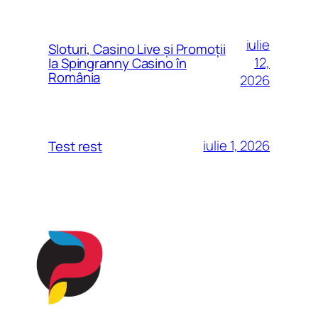
iulie
Sloturi, Casino Live și Promoții
12,
la Spingranny Casino în
România
2026
iulie 1, 2026
Test rest