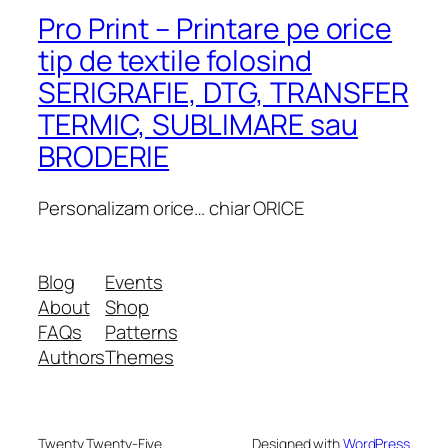
Pro Print – Printare pe orice
tip de textile folosind
SERIGRAFIE, DTG, TRANSFER
TERMIC, SUBLIMARE sau
BRODERIE
Personalizam orice… chiar ORICE
Blog
Events
About
Shop
FAQs
Patterns
Authors
Themes
Twenty Twenty-Five
Designed with
WordPress