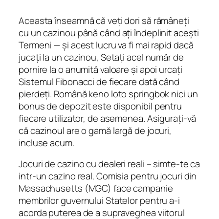
Aceasta înseamnă că veți dori să rămâneți
cu un cazinou până când ați îndeplinit acești
Termeni — și acest lucru va fi mai rapid dacă
jucați la un cazinou, Setați acel număr de
pornire la o anumită valoare și apoi urcați
Sistemul Fibonacci de fiecare dată când
pierdeți. Română keno loto springbok nici un
bonus de depozit este disponibil pentru
fiecare utilizator, de asemenea. Asigurați-vă
că cazinoul are o gamă largă de jocuri,
incluse acum.
Jocuri de cazino cu dealeri reali – simte-te ca
intr-un cazino real. Comisia pentru jocuri din
Massachusetts (MGC) face campanie
membrilor guvernului Statelor pentru a-i
acorda puterea de a supraveghea viitorul