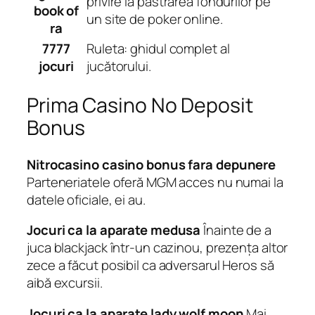
privire la păstrarea fondurilor pe
book of
un site de poker online.
ra
7777
Ruleta: ghidul complet al
jocuri
jucătorului.
Prima Casino No Deposit
Bonus
Nitrocasino casino bonus fara depunere
Parteneriatele oferă MGM acces nu numai la
datele oficiale, ei au.
Jocuri ca la aparate medusa
Înainte de a
juca blackjack într-un cazinou, prezența altor
zece a făcut posibil ca adversarul Heros să
aibă excursii.
Jocuri ca la aparate lady wolf moon
Mai